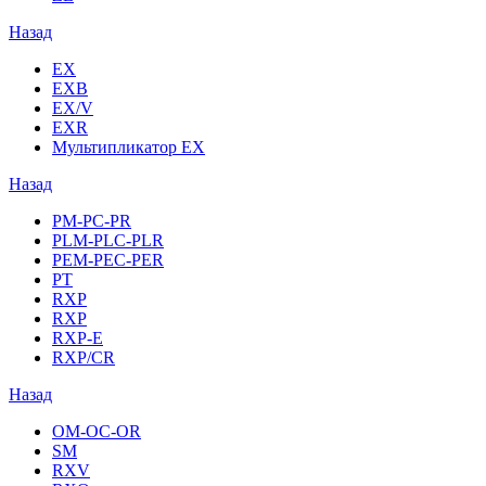
Назад
EX
EXB
EX/V
EXR
Мультипликатор EX
Назад
PM-PC-PR
PLM-PLC-PLR
PEM-PEC-PER
PT
RXP
RXP
RXP-E
RXP/CR
Назад
OM-OC-OR
SM
RXV