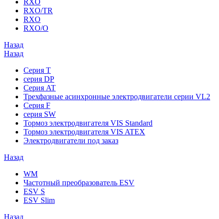
RXO
RXO/TR
RXO
RXO/O
Назад
Назад
Серия T
серия DP
Серия AT
Трехфазные асинхронные электродвигатели серии VL2
Серия F
серия SW
Тормоз электродвигателя VIS Standard
Тормоз электродвигателя VIS ATEX
Электродвигатели под заказ
Назад
WM
Частотный преобразователь ESV
ESV S
ESV Slim
Назад