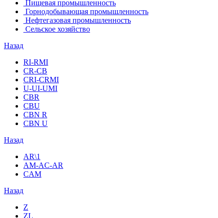
Пищевая промышленность
Горнодобывающая промышленность
Нефтегазовая промышленность
Сельское хозяйство
Назад
RI-RMI
CR-CB
СRI-СRMI
U-UI-UMI
CBR
CBU
CBN R
CBN U
Назад
AR\1
AM-AC-AR
CAM
Назад
Z
ZL